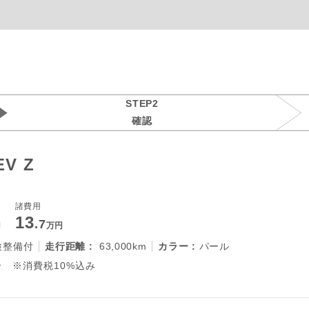
STEP2
確認
V Z
諸費用
13
.7
円
万円
検整備付
走行距離 :
63,000km
カラー :
パール
 ※消費税10%込み