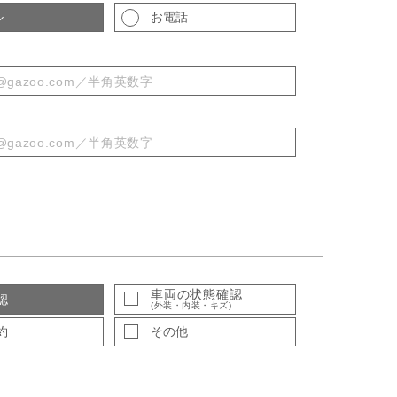
ル
お電話
車両の状態確認
認
(外装・内装・キズ)
約
その他