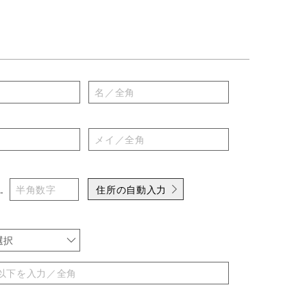
住所の自動入力
-
選択