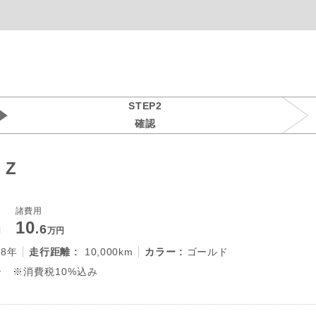
STEP2
確認
 Z
諸費用
10
.6
円
万円
28年
走行距離 :
10,000km
カラー :
ゴールド
 ※消費税10%込み