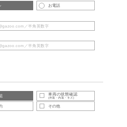
ル
お電話
車両の状態確認
認
(外装・内装・キズ)
約
その他