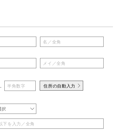
住所の自動入力
-
選択