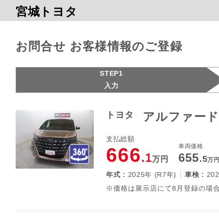
宮城トヨタ
お問合せ お客様情報のご登録
STEP1
入力
トヨタ
アルファード
支払総額
車両価格
666
.1
655
.5
万円
万
年式 :
2025年 (R7年)
車検 :
20
※価格は展示店にて8月登録の場合