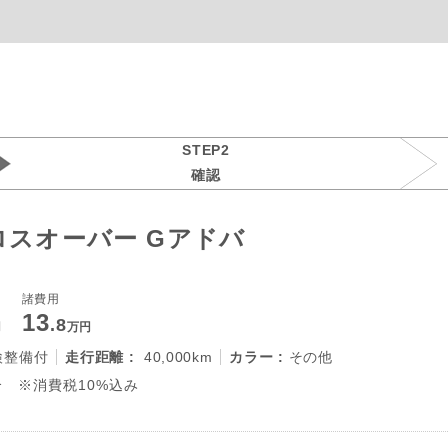
STEP2
確認
ロスオーバー Gアドバ
諸費用
13
.8
円
万円
検整備付
走行距離 :
40,000km
カラー :
その他
 ※消費税10%込み