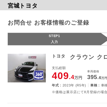
宮城トヨタ
お問合せ お客様情報のご登録
STEP1
入力
トヨタ
クラウン ク
支払総額
車両価格
409
.4
395
.6
万円
万
年式 :
2023年 (R5年)
車検 :
車
※価格は展示店にて8月登録の場合