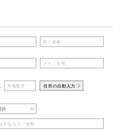
住所の自動入力
-
選択