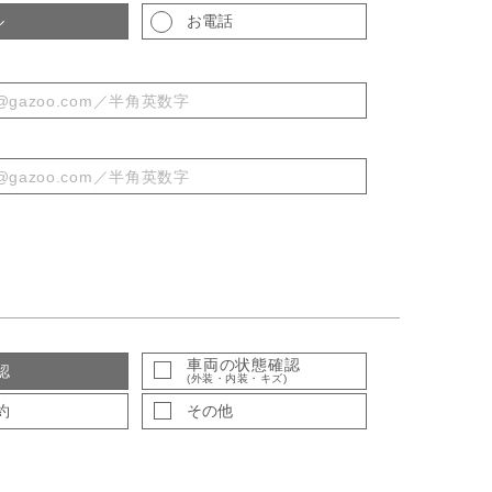
ル
お電話
車両の状態確認
認
(外装・内装・キズ)
約
その他