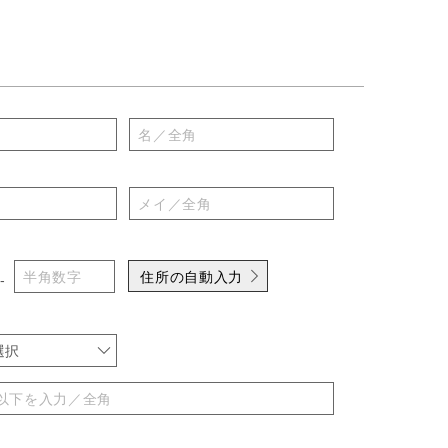
住所の自動入力
-
選択