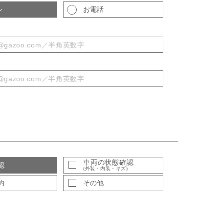
ル
お電話
車両の状態確認
認
(外装・内装・キズ)
約
その他