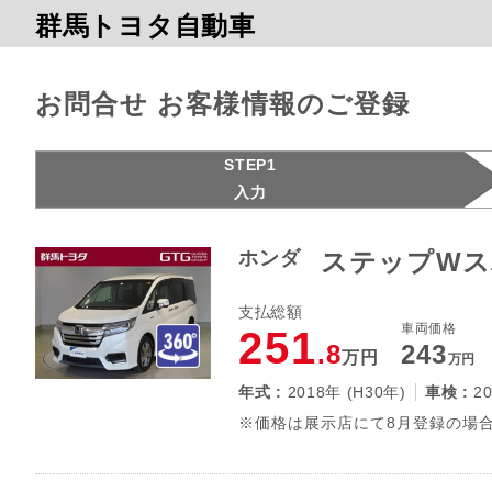
群馬トヨタ自動車
お問合せ お客様情報のご登録
STEP1
入力
ホンダ
ステップWスパ
支払総額
車両価格
251
.8
243
万円
万円
年式 :
2018年 (H30年)
車検 :
2
※価格は展示店にて8月登録の場合