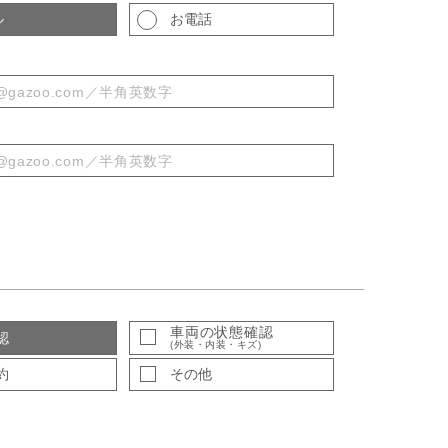
ル
お電話
車両の状態確認
認
(外装・内装・キズ)
約
その他