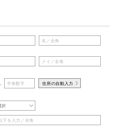
住所の自動入力
-
選択