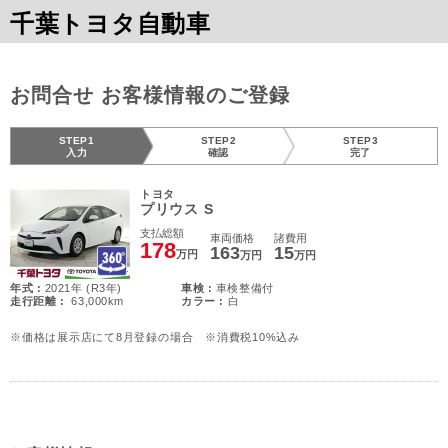
千葉トヨタ自動車
お問合せ お客様情報のご登録
STEP1
STEP2
STEP3
入力
確認
完了
トヨタ
プリウス S
支払総額
車両価格
諸費用
178
163
15
万円
万円
万円
年式 :
2021年 (R3年)
車検 :
車検整備付
走行距離 :
63,000km
カラー :
白
※価格は展示店にて8月登録の場合 ※消費税10%込み