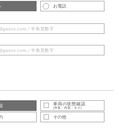
ル
お電話
車両の状態確認
認
(外装・内装・キズ)
約
その他