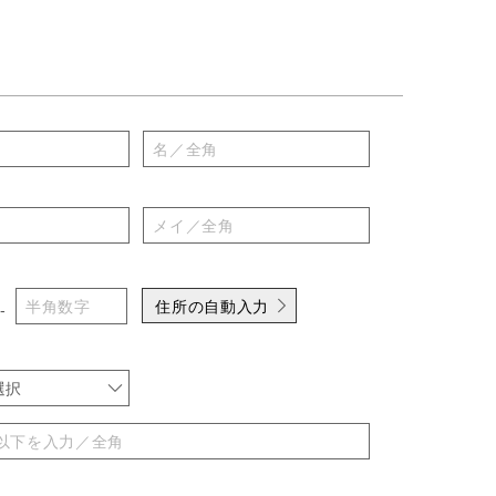
住所の自動入力
-
選択