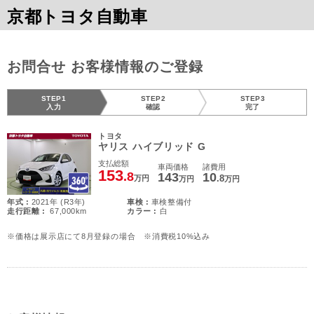
京都トヨタ自動車
お問合せ お客様情報のご登録
STEP1
STEP2
STEP3
入力
確認
完了
トヨタ
ヤリス ハイブリッド G
支払総額
車両価格
諸費用
153
.8
143
10
.8
万円
万円
万円
年式 :
2021年 (R3年)
車検 :
車検整備付
走行距離 :
67,000km
カラー :
白
※価格は展示店にて8月登録の場合 ※消費税10%込み