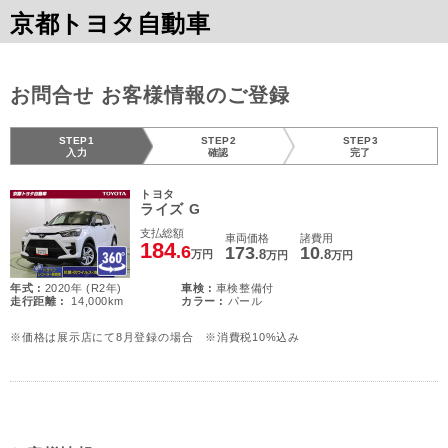
京都トヨタ自動車
お問合せ お客様情報のご登録
STEP1
STEP2
STEP3
入力
確認
完了
トヨタ
ライズ G
支払総額
車両価格
諸費用
184
.6
173
10
.8
.8
万円
万円
万円
年式 :
2020年 (R2年)
車検 :
車検整備付
走行距離 :
14,000km
カラー :
パール
※価格は展示店にて8月登録の場合 ※消費税10%込み