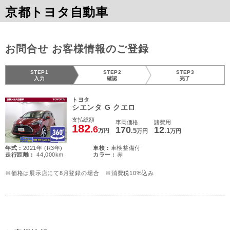
京都トヨタ自動車
お問合せ お客様情報のご登録
STEP1
STEP2
STEP3
入力
確認
完了
トヨタ
シエンタ G クエロ
支払総額
車両価格
諸費用
182
.6
170
12
.5
.1
万円
万円
万円
年式 :
2021年 (R3年)
車検 :
車検整備付
走行距離 :
44,000km
カラー :
赤
※価格は展示店にて8月登録の場合 ※消費税10%込み