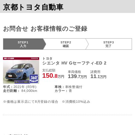
京都トヨタ自動車
お問合せ お客様情報のご登録
STEP1
STEP2
STEP3
入力
確認
完了
トヨタ
シエンタ HV Gセーフティ-ED 2
支払総額
車両価格
諸費用
150
.8
139
11
.7
.1
万円
万円
万円
年式 :
2021年 (R3年)
車検 :
車検整備付
走行距離 :
84,000km
カラー :
青
※価格は展示店にて8月登録の場合 ※消費税10%込み