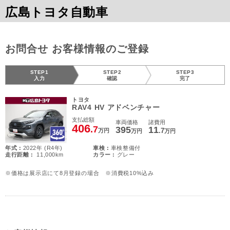
広島トヨタ自動車
お問合せ お客様情報のご登録
STEP1
STEP2
STEP3
入力
確認
完了
トヨタ
RAV4 HV アドベンチャー
支払総額
車両価格
諸費用
406
.7
395
11
.7
万円
万円
万円
年式 :
2022年 (R4年)
車検 :
車検整備付
走行距離 :
11,000km
カラー :
グレー
※価格は展示店にて8月登録の場合 ※消費税10%込み