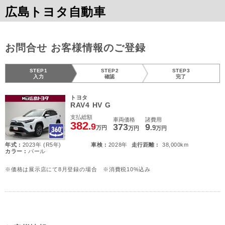
広島トヨタ自動車
お問合せ お客様情報のご登録
STEP1
STEP2
STEP3
入力
確認
完了
トヨタ
RAV4 HV G
支払総額
車両価格
諸費用
382
.9
373
9
.9
万円
万円
万円
年式 :
2023年 (R5年)
車検 :
2028年
走行距離 :
38,000km
カラー :
パール
※価格は展示店にて8月登録の場合 ※消費税10%込み