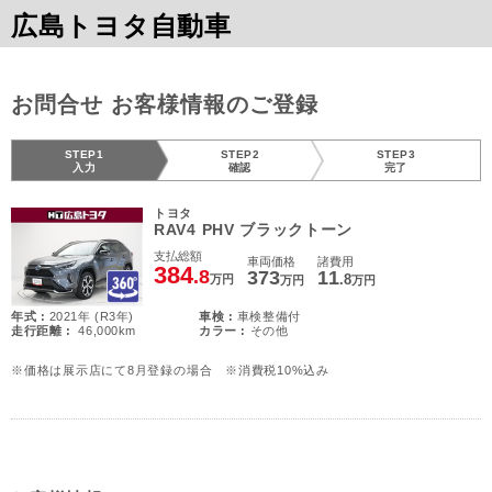
広島トヨタ自動車
お問合せ お客様情報のご登録
STEP1
STEP2
STEP3
入力
確認
完了
トヨタ
RAV4 PHV ブラックトーン
支払総額
車両価格
諸費用
384
.8
373
11
.8
万円
万円
万円
年式 :
2021年 (R3年)
車検 :
車検整備付
走行距離 :
46,000km
カラー :
その他
※価格は展示店にて8月登録の場合 ※消費税10%込み