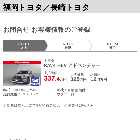
福岡トヨタ／長崎トヨタ
お問合せ お客様情報のご登録
STEP1
STEP2
STEP3
入力
確認
完了
トヨタ
RAV4 HEV アドベンチャー
支払総額
車両価格
諸費用
337
.4
325
12
.4
万円
万円
万円
年式 :
2023年 (R5年)
車検 :
車検整備付
走行距離 :
70,000km
カラー :
緑
※価格は展示店にて8月登録の場合 ※消費税10%込み