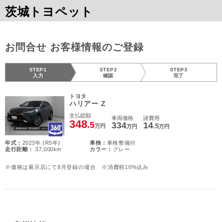
茨城トヨペット
お問合せ お客様情報のご登録
STEP1
STEP2
STEP3
入力
確認
完了
トヨタ
ハリアー Z
支払総額
車両価格
諸費用
348
.5
334
14
.5
万円
万円
万円
年式 :
2023年 (R5年)
車検 :
車検整備付
走行距離 :
37,000km
カラー :
グレー
※価格は展示店にて8月登録の場合 ※消費税10%込み