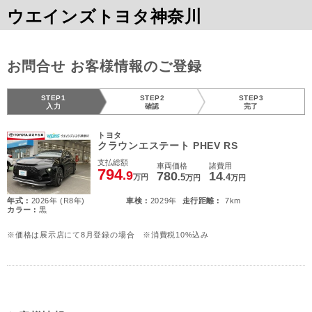
ウエインズトヨタ神奈川
お問合せ お客様情報のご登録
STEP1
STEP2
STEP3
入力
確認
完了
トヨタ
クラウンエステート PHEV RS
支払総額
車両価格
諸費用
794
.9
780
14
.5
.4
万円
万円
万円
年式 :
2026年 (R8年)
車検 :
2029年
走行距離 :
7km
カラー :
黒
※価格は展示店にて8月登録の場合 ※消費税10%込み