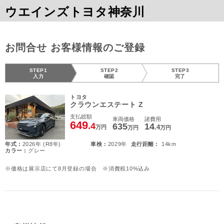
ウエインズトヨタ神奈川
お問合せ お客様情報のご登録
STEP1
STEP2
STEP3
入力
確認
完了
トヨタ
クラウンエステート Z
支払総額
車両価格
諸費用
649
.4
635
14
.4
万円
万円
万円
年式 :
2026年 (R8年)
車検 :
2029年
走行距離 :
14km
カラー :
グレー
※価格は展示店にて8月登録の場合 ※消費税10%込み