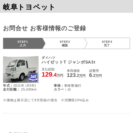
岐阜トヨペット
お問合せ お客様情報のご登録
STEP1
STEP2
STEP3
入力
確認
完了
ダイハツ
ハイゼットT ジャンボSA3t
支払総額
車両価格
諸費用
129
.4
123
6
.2
.2
万円
万円
万円
年式 :
2021年 (R3年)
車検 :
車検整備付
走行距離 :
25,000km
カラー :
白
※価格は展示店にて8月登録の場合 ※消費税10%込み