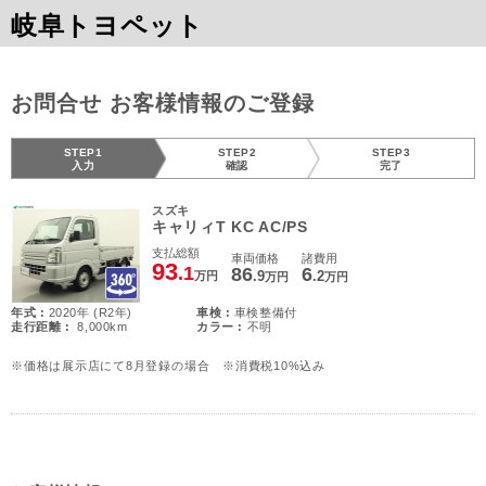
岐阜トヨペット
お問合せ お客様情報のご登録
STEP1
STEP2
STEP3
入力
確認
完了
スズキ
キャリィT KC AC/PS
支払総額
車両価格
諸費用
93
.1
86
6
.9
.2
万円
万円
万円
年式 :
2020年 (R2年)
車検 :
車検整備付
走行距離 :
8,000km
カラー :
不明
※価格は展示店にて8月登録の場合 ※消費税10%込み