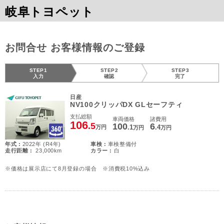
岐阜トヨペット
お問合せ お客様情報のご登録
STEP1
STEP2
STEP3
入力
確認
完了
日産
NV100クリッパDX GLセーフティ
支払総額
車両価格
諸費用
106
.5
100
6
.1
.4
万円
万円
万円
年式 :
2022年 (R4年)
車検 :
車検整備付
走行距離 :
23,000km
カラー :
白
※価格は展示店にて8月登録の場合 ※消費税10%込み