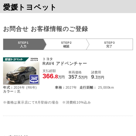
愛媛トヨペット
お問合せ お客様情報のご登録
STEP1
STEP2
STEP3
入力
確認
完了
トヨタ
RAV4 アドベンチャー
支払総額
車両価格
諸費用
366
.8
357
9
.5
.3
万円
万円
万円
年式 :
2024年 (R6年)
車検 :
2027年
走行距離 :
25,000km
カラー :
黒
※価格は展示店にて8月登録の場合 ※消費税10%込み