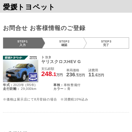
愛媛トヨペット
お問合せ お客様情報のご登録
STEP1
STEP2
STEP3
入力
確認
完了
トヨタ
ヤリスクロスHEV G
支払総額
車両価格
諸費用
248
.1
236
11
.5
.6
万円
万円
万円
年式 :
2023年 (R5年)
車検 :
車検整備付
走行距離 :
29,000km
カラー :
青
※価格は展示店にて8月登録の場合 ※消費税10%込み