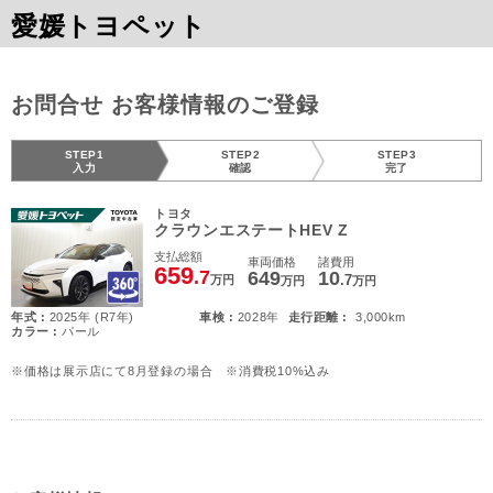
愛媛トヨペット
お問合せ お客様情報のご登録
STEP1
STEP2
STEP3
入力
確認
完了
トヨタ
クラウンエステートHEV Z
支払総額
車両価格
諸費用
659
.7
649
10
.7
万円
万円
万円
年式 :
2025年 (R7年)
車検 :
2028年
走行距離 :
3,000km
カラー :
パール
※価格は展示店にて8月登録の場合 ※消費税10%込み