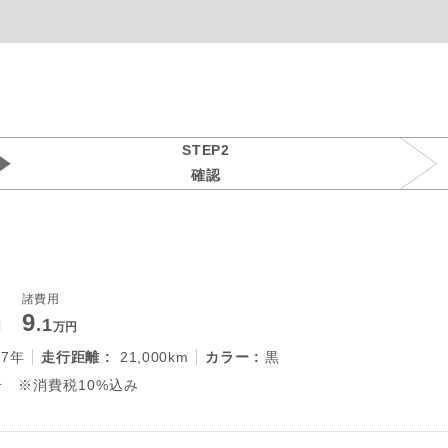
STEP2
確認
諸費用
9
.1
円
万円
27年
走行距離 :
21,000km
カラー :
黒
 ※消費税10%込み