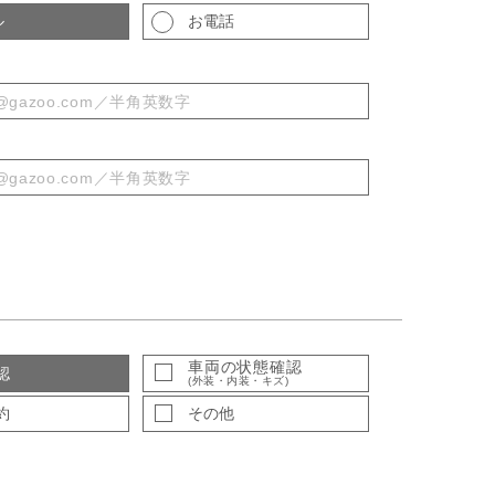
ル
お電話
車両の状態確認
認
(外装・内装・キズ)
約
その他