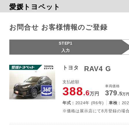
愛媛トヨペット
お問合せ お客様情報のご登録
STEP1
入力
トヨタ
RAV4 G
支払総額
車両価格
388
.6
379
.5
万円
万
年式 :
2024年 (R6年)
車検 :
20
※価格は展示店にて8月登録の場合