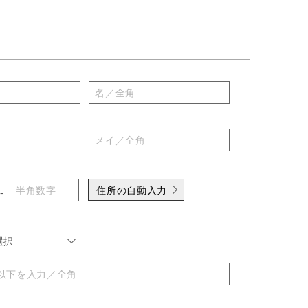
住所の自動入力
-
選択