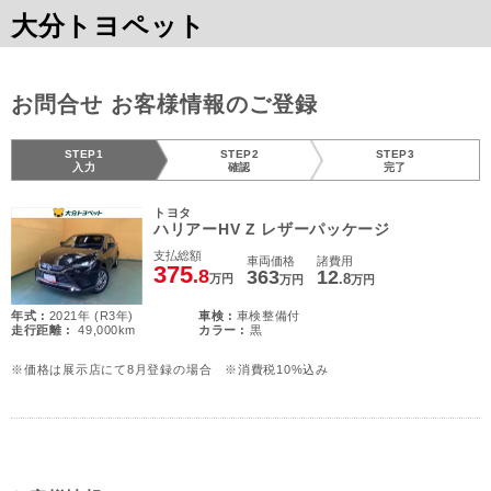
大分トヨペット
お問合せ お客様情報のご登録
STEP1
STEP2
STEP3
入力
確認
完了
トヨタ
ハリアーHV Z レザーパッケージ
支払総額
車両価格
諸費用
375
.8
363
12
.8
万円
万円
万円
年式 :
2021年 (R3年)
車検 :
車検整備付
走行距離 :
49,000km
カラー :
黒
※価格は展示店にて8月登録の場合 ※消費税10%込み