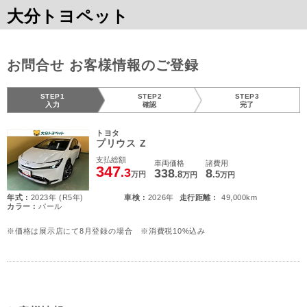
大分トヨペット
お問合せ お客様情報のご登録
STEP1
STEP2
STEP3
入力
確認
完了
トヨタ
プリウス Z
支払総額
車両価格
諸費用
347
.3
338
8
.8
.5
万円
万円
万円
年式 :
2023年 (R5年)
車検 :
2026年
走行距離 :
49,000km
カラー :
パール
※価格は展示店にて8月登録の場合 ※消費税10%込み