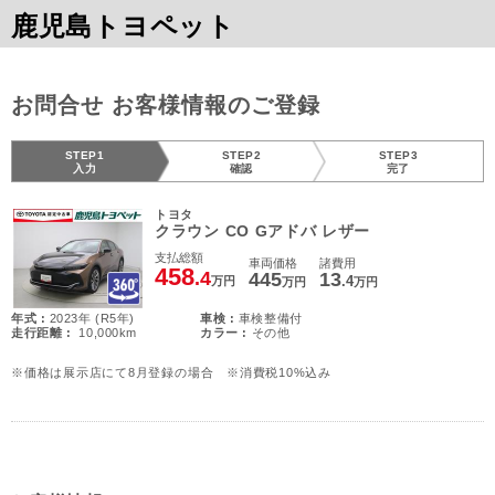
鹿児島トヨペット
お問合せ お客様情報のご登録
STEP1
STEP2
STEP3
入力
確認
完了
トヨタ
クラウン CO Gアドバ レザー
支払総額
車両価格
諸費用
458
.4
445
13
.4
万円
万円
万円
年式 :
2023年 (R5年)
車検 :
車検整備付
走行距離 :
10,000km
カラー :
その他
※価格は展示店にて8月登録の場合 ※消費税10%込み