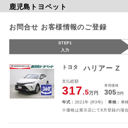
鹿児島トヨペット
お問合せ お客様情報のご登録
STEP1
入力
トヨタ
ハリアー Z
支払総額
車両価格
317
.5
305
万円
万円
年式 :
2021年 (R3年)
車検 :
車
※価格は展示店にて8月登録の場合