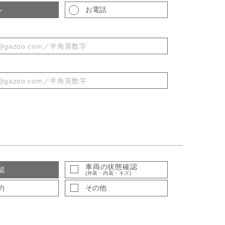
ル
お電話
車両の状態確認
認
(外装・内装・キズ)
約
その他