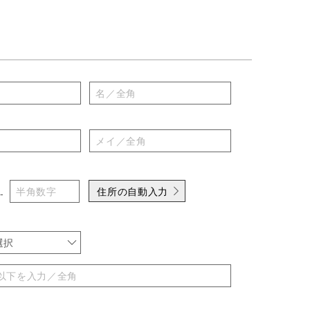
住所の自動入力
-
選択