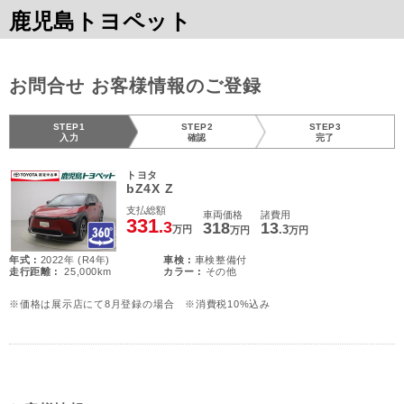
鹿児島トヨペット
お問合せ お客様情報のご登録
STEP1
STEP2
STEP3
入力
確認
完了
トヨタ
bZ4X Z
支払総額
車両価格
諸費用
331
.3
318
13
.3
万円
万円
万円
年式 :
2022年 (R4年)
車検 :
車検整備付
走行距離 :
25,000km
カラー :
その他
※価格は展示店にて8月登録の場合 ※消費税10%込み