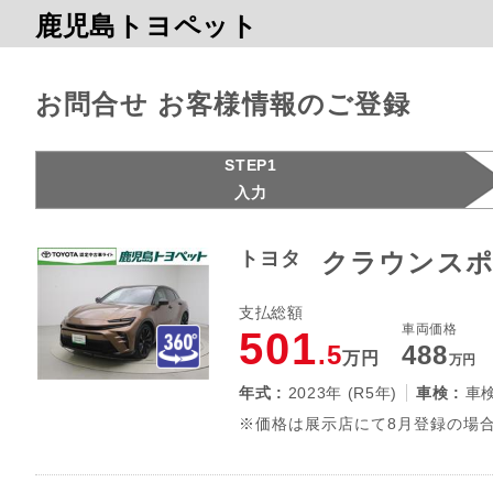
鹿児島トヨペット
お問合せ お客様情報のご登録
STEP1
入力
トヨタ
クラウンスポ
支払総額
車両価格
501
.5
488
万円
万円
年式 :
2023年 (R5年)
車検 :
車
※価格は展示店にて8月登録の場合