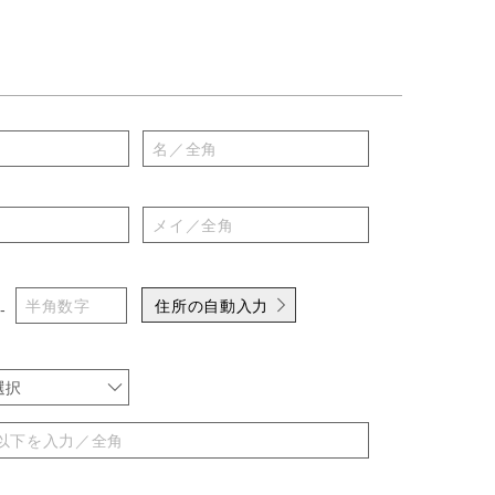
住所の自動入力
-
選択