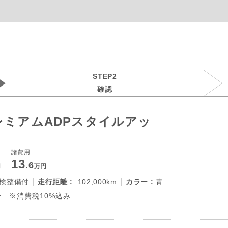
STEP2
確認
レミアムADPスタイルアッ
諸費用
13
.6
円
万円
検整備付
走行距離 :
102,000km
カラー :
青
 ※消費税10%込み