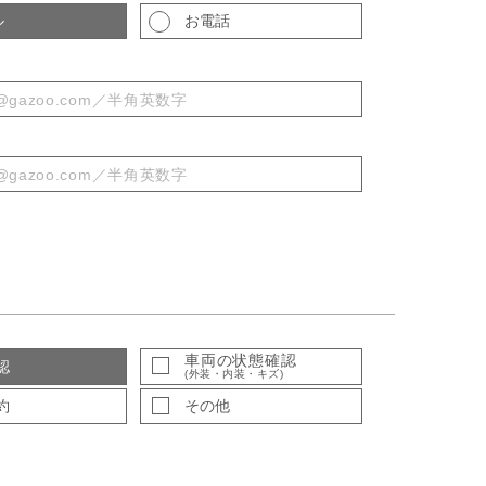
ル
お電話
車両の状態確認
認
(外装・内装・キズ)
約
その他