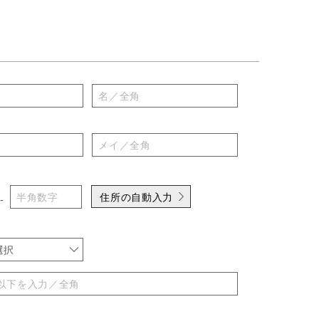
住所の自動入力
-
選択