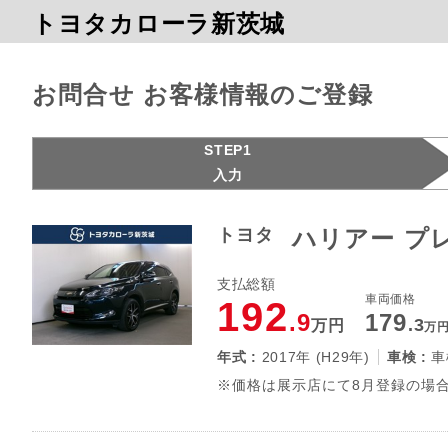
トヨタカローラ新茨城
お問合せ お客様情報のご登録
STEP1
入力
トヨタ
ハリアー プ
支払総額
車両価格
192
.9
179
.3
万円
万
年式 :
2017年 (H29年)
車検 :
車
※価格は展示店にて8月登録の場合