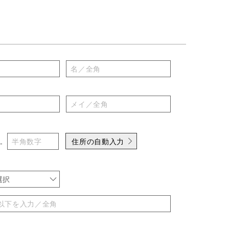
住所の自動入力
-
選択