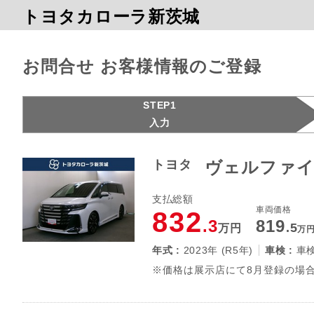
トヨタカローラ新茨城
お問合せ お客様情報のご登録
STEP1
入力
トヨタ
ヴェルファイ
支払総額
車両価格
832
.3
819
.5
万円
万
年式 :
2023年 (R5年)
車検 :
車
※価格は展示店にて8月登録の場合