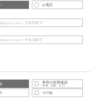
ル
お電話
車両の状態確認
認
(外装・内装・キズ)
約
その他