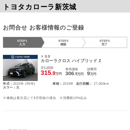
トヨタカローラ新茨城
お問合せ お客様情報のご登録
STEP1
STEP2
STEP3
入力
確認
完了
トヨタ
カローラクロス ハイブリッド Z
支払総額
車両価格
諸費用
315
.9
306
9
.9
万円
万円
万円
年式 :
2023年 (R5年)
車検 :
2026年
走行距離 :
27,000km
カラー :
黒
※価格は展示店にて8月登録の場合 ※消費税10%込み