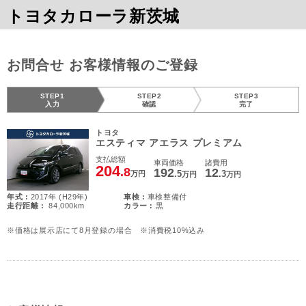
トヨタカローラ新茨城
お問合せ お客様情報のご登録
STEP1
STEP2
STEP3
入力
確認
完了
トヨタ
エスティマ アエラス プレミアム
支払総額
車両価格
諸費用
204
.8
192
12
.5
.3
万円
万円
万円
年式 :
2017年 (H29年)
車検 :
車検整備付
走行距離 :
84,000km
カラー :
黒
※価格は展示店にて8月登録の場合 ※消費税10%込み