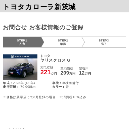
トヨタカローラ新茨城
お問合せ お客様情報のご登録
STEP1
STEP2
STEP3
入力
確認
完了
トヨタ
ヤリスクロス G
支払総額
車両価格
諸費用
221
209
12
万円
万円
万円
年式 :
2023年 (R5年)
車検 :
車検整備付
走行距離 :
70,000km
カラー :
青
※価格は展示店にて8月登録の場合 ※消費税10%込み