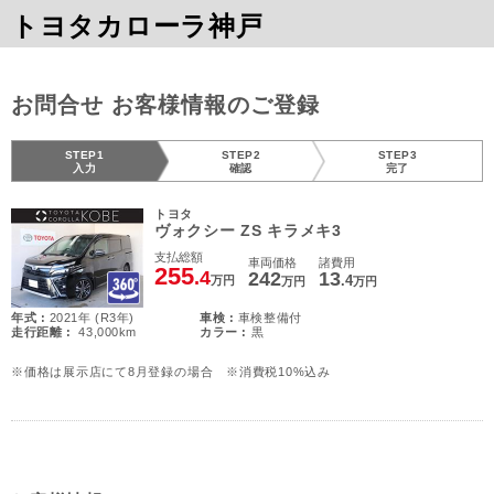
トヨタカローラ神戸
お問合せ お客様情報のご登録
STEP1
STEP2
STEP3
入力
確認
完了
トヨタ
ヴォクシー ZS キラメキ3
支払総額
車両価格
諸費用
255
.4
242
13
.4
万円
万円
万円
年式 :
2021年 (R3年)
車検 :
車検整備付
走行距離 :
43,000km
カラー :
黒
※価格は展示店にて8月登録の場合 ※消費税10%込み