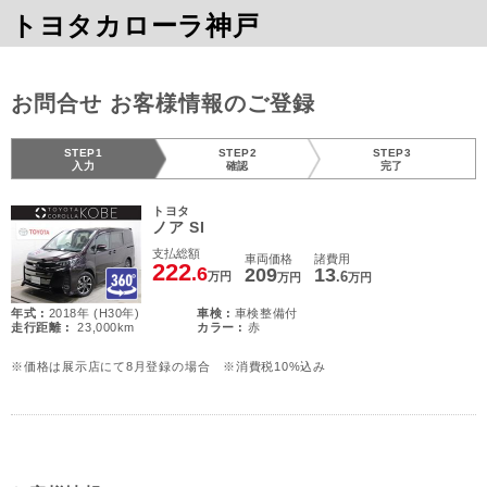
トヨタカローラ神戸
お問合せ お客様情報のご登録
STEP1
STEP2
STEP3
入力
確認
完了
トヨタ
ノア SI
支払総額
車両価格
諸費用
222
.6
209
13
.6
万円
万円
万円
年式 :
2018年 (H30年)
車検 :
車検整備付
走行距離 :
23,000km
カラー :
赤
※価格は展示店にて8月登録の場合 ※消費税10%込み