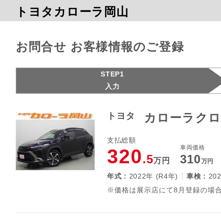
トヨタカローラ岡山
お問合せ お客様情報のご登録
STEP1
入力
トヨタ
カローラクロ
支払総額
車両価格
320
.5
310
万円
万円
年式 :
2022年 (R4年)
車検 :
20
※価格は展示店にて8月登録の場合