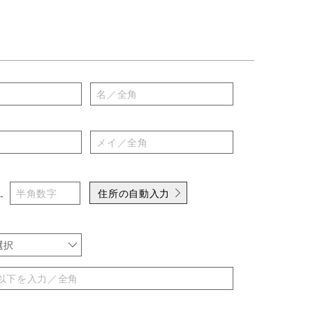
住所の自動入力
-
選択