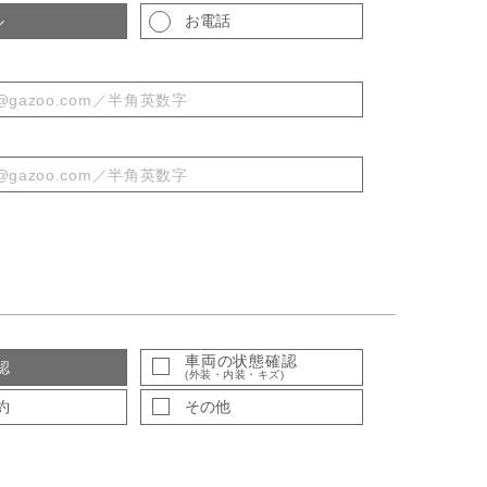
ル
お電話
車両の状態確認
認
(外装・内装・キズ)
約
その他