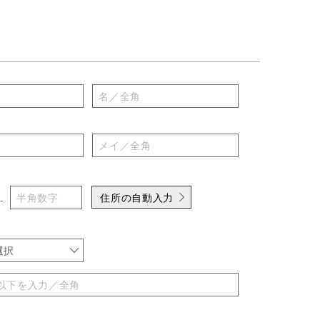
住所の自動入力
-
選択