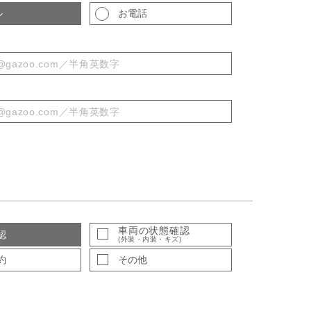
ル
お電話
車両の状態確認
認
(外装・内装・キズ)
約
その他