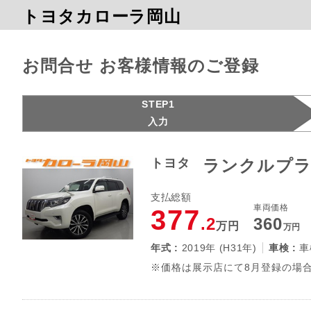
トヨタカローラ岡山
お問合せ お客様情報のご登録
STEP1
入力
トヨタ
ランクルプラド
支払総額
車両価格
377
.2
360
万円
万円
年式 :
2019年 (H31年)
車検 :
車
※価格は展示店にて8月登録の場合