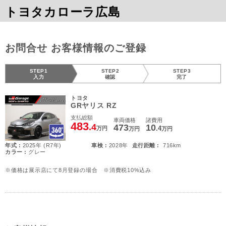
トヨタカローラ広島
お問合せ お客様情報のご登録
STEP1
STEP2
STEP3
入力
確認
完了
トヨタ
GRヤリス RZ
支払総額
車両価格
諸費用
483
.4
473
10
.4
万円
万円
万円
年式 :
2025年 (R7年)
車検 :
2028年
走行距離 :
716km
カラー :
グレー
※価格は展示店にて8月登録の場合 ※消費税10%込み