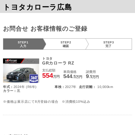
トヨタカローラ広島
お問合せ お客様情報のご登録
STEP1
STEP2
STEP3
入力
確認
完了
トヨタ
GRカローラ RZ
支払総額
車両価格
諸費用
554
544
9
.5
.5
万円
万円
万円
年式 :
2024年 (R6年)
車検 :
2027年
走行距離 :
10,000km
カラー :
黒
※価格は展示店にて8月登録の場合 ※消費税10%込み