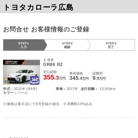
トヨタカローラ広島
お問合せ お客様情報のご登録
STEP1
STEP2
STEP3
入力
確認
完了
トヨタ
GR86 RZ
支払総額
車両価格
諸費用
355
.3
345
9
.4
.9
万円
万円
万円
年式 :
2022年 (R4年)
車検 :
2027年
走行距離 :
13,000km
カラー :
パール
※価格は展示店にて8月登録の場合 ※消費税10%込み