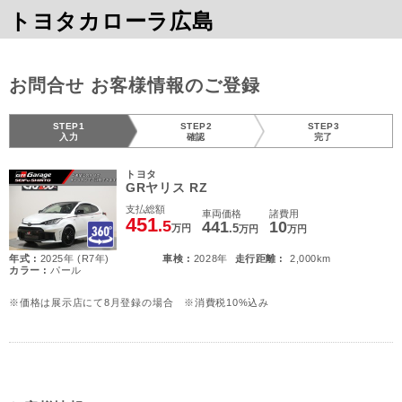
トヨタカローラ広島
お問合せ お客様情報のご登録
STEP1
STEP2
STEP3
入力
確認
完了
トヨタ
GRヤリス RZ
支払総額
車両価格
諸費用
451
.5
441
10
.5
万円
万円
万円
年式 :
2025年 (R7年)
車検 :
2028年
走行距離 :
2,000km
カラー :
パール
※価格は展示店にて8月登録の場合 ※消費税10%込み