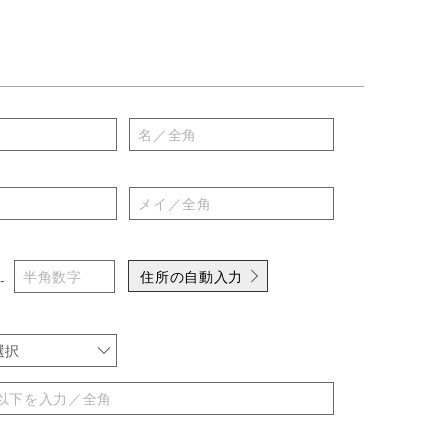
住所の自動入力
-
選択