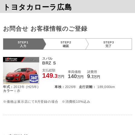
トヨタカローラ広島
お問合せ お客様情報のご登録
STEP1
STEP2
STEP3
入力
確認
完了
スバル
BRZ S
支払総額
車両価格
諸費用
149
.3
140
9
.3
万円
万円
万円
年式 :
2013年 (H25年)
車検 :
2026年
走行距離 :
189,000km
カラー :
赤
※価格は展示店にて8月登録の場合 ※消費税10%込み