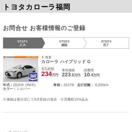
トヨタカローラ福岡
お問合せ お客様情報のご登録
STEP1
STEP2
STEP3
入力
確認
完了
トヨタ
カローラ ハイブリッド G
支払総額
車両価格
諸費用
234
223
10
.6
.4
万円
万円
万円
年式 :
2024年 (R6年)
車検 :
2027年
走行距離 :
6,000km
カラー :
シルバー
※価格は展示店にて8月登録の場合 ※消費税10%込み