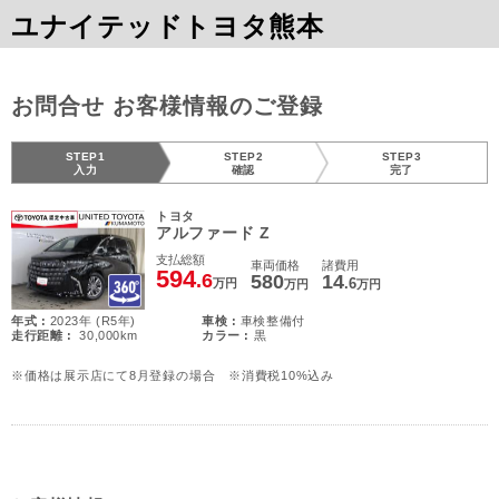
ユナイテッドトヨタ熊本
お問合せ お客様情報のご登録
STEP1
STEP2
STEP3
入力
確認
完了
トヨタ
アルファード Z
支払総額
車両価格
諸費用
594
.6
580
14
.6
万円
万円
万円
年式 :
2023年 (R5年)
車検 :
車検整備付
走行距離 :
30,000km
カラー :
黒
※価格は展示店にて8月登録の場合 ※消費税10%込み