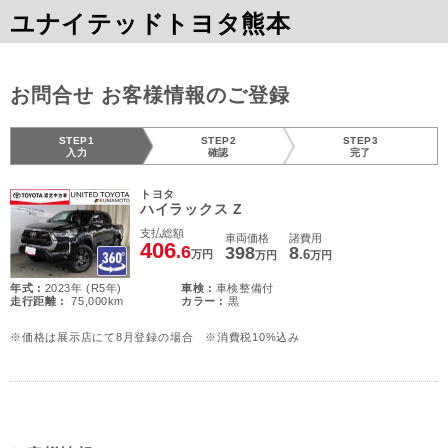
ユナイテッドトヨタ熊本
お問合せ お客様情報のご登録
STEP1
STEP2
STEP3
入力
確認
完了
トヨタ
ハイラックス Z
支払総額
車両価格
諸費用
406
.6
398
8
.6
万円
万円
万円
年式 :
2023年 (R5年)
車検 :
車検整備付
走行距離 :
75,000km
カラー :
黒
※価格は展示店にて8月登録の場合 ※消費税10%込み