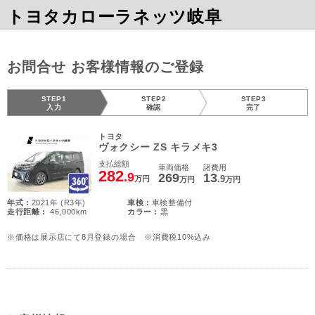
トヨタカローラネッツ岐阜
お問合せ お客様情報のご登録
STEP1
STEP2
STEP3
入力
確認
完了
トヨタ
ヴォクシー ZS キラメキ3
支払総額
車両価格
諸費用
282
.9
269
13
.9
万円
万円
万円
年式 :
2021年 (R3年)
車検 :
車検整備付
走行距離 :
46,000km
カラー :
黒
※価格は展示店にて8月登録の場合 ※消費税10%込み